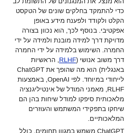
הוא מנצל את המנגנונים של התשומת לב
כדי להתמקד בחלקים שונים של הטקסט
הקלט ולקודד ולפענח מידע באופן
אפקטיבי. בנוסף לכך, הוא נכוון בצורה
מדויקת דרך למידה מובנת ולמידה על ידי
החמרה. השימוש בלמידה על ידי החמרה
דרך משוב אנושי (
RLHF
, הראשיות
באנגלית) הוא מה שהופך את ChatGPT
לייחודי במיוחד. לפי OpenAI, באמצעות
RLHF, מאמני המודל של אינטיליגנציה
מלאכותית סיפקו למודל שיחות בהן הם
שיחקו בתפקידי המשתמש והעוזרים
המלאכותיים.
ChatGPT משמש במגוון תחומים, כולל