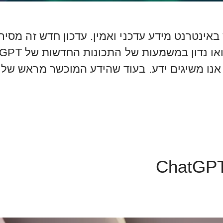
 לחפש באינטרנט מידע עדכני ואמין. עדכון חדש זה
ידע. בעוד שהידע המוכשר מראש של ChatGPT מצוין, יש לו מגבלה …