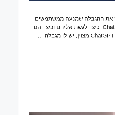
 מסיר את ההגבלה שמנעה ממשתמשים
גישה למידע לאחר ספטמבר 2021. בואו נדון במשמעות של התכונות החדשות של ChatGPT, כיצד לגשת אליהם וכיצד הם