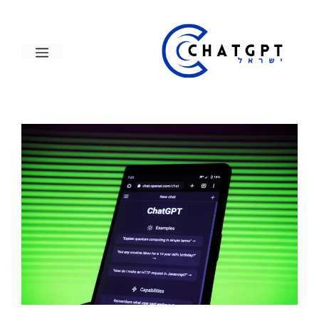
דלג
תוכן
תפריט