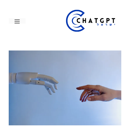
דלג
תוכן
תפריט