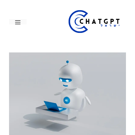
דלג
תוכן
תפריט