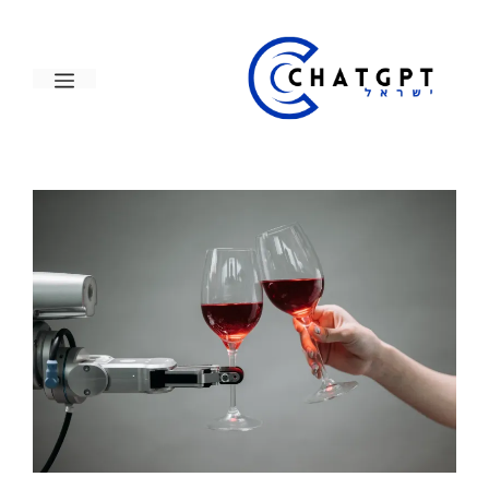
דלג
תוכן
תפריט