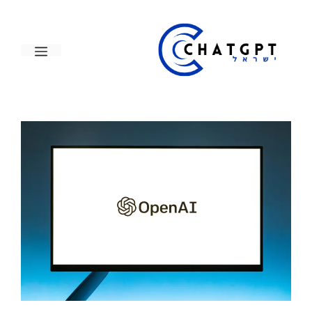
דלג
תוכן
תפריט